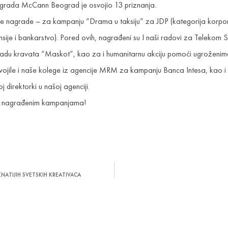
grada McCann Beograd je osvojio 13 priznanja.
 nagrade – za kampanju “Drama u taksiju” za JDP (kategorija korpora
je i bankarstvo). Pored ovih, nagrađeni su I naši radovi za Telekom Srbi
izradu kravata “Maskot”, kao za i humanitarnu akciju pomoći ugroženi
vojile i naše kolege iz agencije MRM za kampanju Banca Intesa, kao 
 direktorki u našoj agenciji.
 na nagrađenim kampanjama!
ATIJIH SVETSKIH KREATIVACA