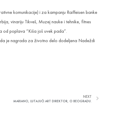
tivne komunikacije) i za kampanju Raiffeisen banke
ja, vinariju Tikveš, Muzej nauke i tehnike, fitnes
ma od poplava “Kiša još uvek pada”.
i da je nagrada za životno delo dodeljena Nadeždi
NEXT
MARIANO, LUTAJUĆI ART DIREKTOR, O BEOGRADU.