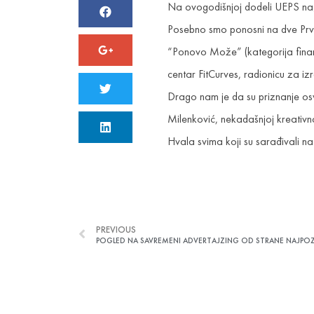
Na ovogodišnjoj dodeli UEPS na
Posebno smo ponosni na dve Prve
“Ponovo Može” (kategorija finansi
centar FitCurves, radionicu za 
Drago nam je da su priznanje os
Milenković, nekadašnjoj kreativnoj
Hvala svima koji su sarađivali
PREVIOUS
POGLED NA SAVREMENI ADVERTAJZING OD STRANE NAJPOZN