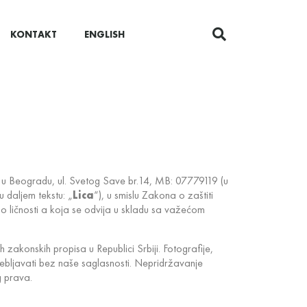
KONTAKT
ENGLISH
m u Beogradu, ul. Svetog Save br.14, MB: 07779119 (u
 daljem tekstu: „
Lica
“), u smislu Zakona o zaštiti
o ličnosti a koja se odvija u skladu sa važećom
 zakonskih propisa u Republici Srbiji. Fotografije,
potrebljavati bez naše saglasnosti. Nepridržavanje
g prava.