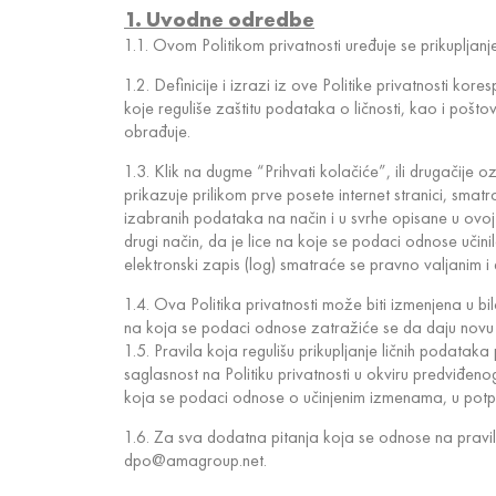
1. Uvodne odredbe
1.1. Ovom Politikom privatnosti uređuje se prikuplja
1.2. Definicije i izrazi iz ove Politike privatnosti 
koje reguliše zaštitu podataka o ličnosti, kao i pošto
obrađuje.
1.3. Klik na dugme “Prihvati kolačiće”, ili drugačije
prikazuje prilikom prve posete internet stranici, sma
izabranih podataka na način i u svrhe opisane u ovoj P
drugi način, da je lice na koje se podaci odnose učin
elektronski zapis (log) smatraće se pravno valjanim 
1.4. Ova Politika privatnosti može biti izmenjena u bi
na koja se podaci odnose zatražiće se da daju novu 
1.5. Pravila koja regulišu prikupljanje ličnih podata
saglasnost na Politiku privatnosti u okviru predviđe
koja se podaci odnose o učinjenim izmenama, u potpun
1.6. Za sva dodatna pitanja koja se odnose na pravila
dpo@amagroup.net.