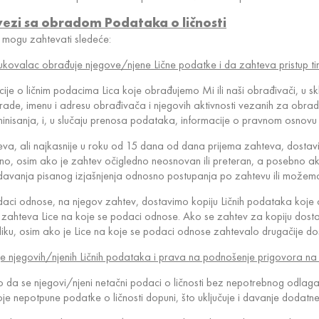
u vezi sa obradom Podataka o ličnosti
a mogu zahtevati sledeće:
Rukovalac obrađuje njegove/njene Lične podatke i da zahteva pristup 
ije o ličnim podacima Lica koje obrađujemo Mi ili naši obrađivači, u sk
de, imenu i adresu obrađivača i njegovih aktivnosti vezanih za obradu,
iminisanja, i, u slučaju prenosa podataka, informacije o pravnom osnovu
 ali najkasnije u roku od 15 dana od dana prijema zahteva, dostaviti
atno, osim ako je zahtev očigledno neosnovan ili preteran, a posebno a
e davanja pisanog izjašnjenja odnosno postupanja po zahtevu ili možem
podaci odnose, na njegov zahtev, dostavimo kopiju Ličnih podataka ko
zahteva Lice na koje se podaci odnose. Ako se zahtev za kopiju dostavl
ku, osim ako je Lice na koje se podaci odnose zahtevalo drugačije dos
anje njegovih/njenih Ličnih podataka i prava na podnošenje prigovora 
 da se njegovi/njeni netačni podaci o ličnosti bez nepotrebnog odlagan
e nepotpune podatke o ličnosti dopuni, što uključuje i davanje dodatne