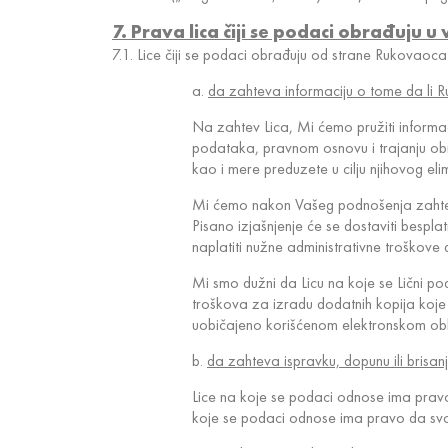
7. Prava lica čiji se podaci obrađuju 
7.1. Lice čiji se podaci obrađuju od strane Rukovaoc
a.
da zahteva informaciju o tome da li 
Na zahtev Lica, Mi ćemo pružiti informac
podataka, pravnom osnovu i trajanju obra
kao i mere preduzete u cilju njihovog el
Mi ćemo nakon Vašeg podnošenja zahteva,
Pisano izjašnjenje će se dostaviti bespl
naplatiti nužne administrativne troškov
Mi smo dužni da Licu na koje se Lični 
troškova za izradu dodatnih kopija koje 
uobičajeno korišćenom elektronskom obli
b.
da zahteva ispravku, dopunu ili bris
Lice na koje se podaci odnose ima pravo
koje se podaci odnose ima pravo da svoj