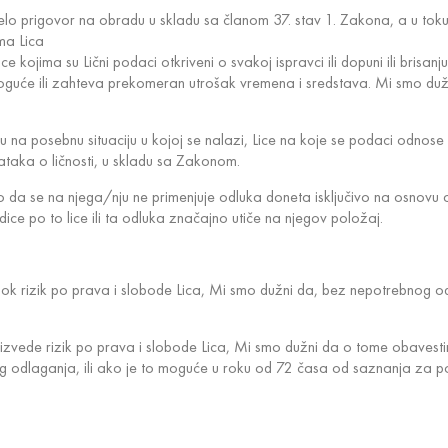
lo prigovor na obradu u skladu sa članom 37. stav 1. Zakona, a u toku
ma Lica
ojima su Lični podaci otkriveni o svakoj ispravci ili dopuni ili brisanj
guće ili zahteva prekomeran utrošak vremena i sredstava. Mi smo dužn
 na posebnu situaciju u kojoj se nalazi, Lice na koje se podaci odno
taka o ličnosti, u skladu sa Zakonom.
da se na njega/nju ne primenjuje odluka doneta isključivo na osnovu au
e po to lice ili ta odluka značajno utiče na njegov položaj.
 rizik po prava i slobode Lica, Mi smo dužni da, bez nepotrebnog odl
izvede rizik po prava i slobode Lica, Mi smo dužni da o tome obavest
nog odlaganja, ili ako je to moguće u roku od 72 časa od saznanja za