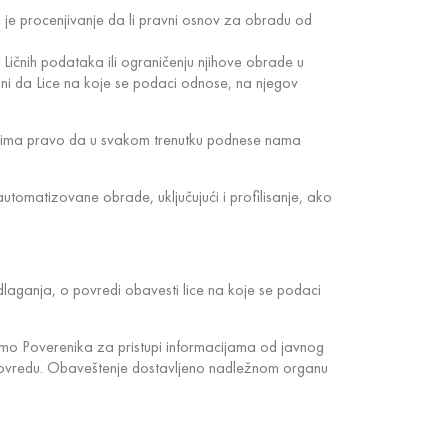
 je procenjivanje da li pravni osnov za obradu od
u Ličnih podataka ili ograničenju njihove obrade u
i da Lice na koje se podaci odnose, na njegov
se ima pravo da u svakom trenutku podnese nama
tomatizovane obrade, uključujući i profilisanje, ako
aganja, o povredi obavesti lice na koje se podaci
imo Poverenika za pristupi informacijama od javnog
 povredu. Obaveštenje dostavljeno nadležnom organu