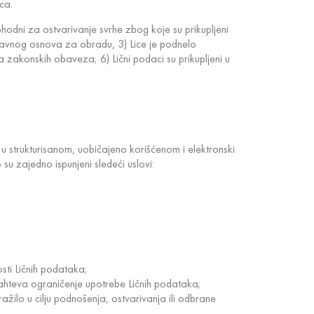
ca.
hodni za ostvarivanje svrhe zbog koje su prikupljeni
pravnog osnova za obradu, 3) Lice je podnelo
ja zakonskih obaveza; 6) Lični podaci su prikupljeni u
u strukturisanom, uobičajeno korišćenom i elektronski
u zajedno ispunjeni sledeći uslovi:
ti Ličnih podataka;
zahteva ograničenje upotrebe Ličnih podataka;
ažilo u cilju podnošenja, ostvarivanja ili odbrane