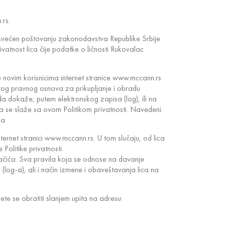
.rs.
 posvećen poštovanju zakonodavstva Republike Srbije
ivatnost lica čije podatke o ličnosti Rukovalac
se novim korisnicima internet stranice www.mccann.rs
nitog pravnog osnova za prikupljanje i obradu
 da dokaže, putem elektronskog zapisa (log), ili na
 da se slaže sa ovom Politikom privatnosti. Navedeni
na.
ternet stranici www.mccann.rs. U tom slučaju, od lica
olitike privatnosti.
olačića. Sva pravila koja se odnose na davanje
log-a), ali i način izmene i obaveštavanja lica na
te se obratiti slanjem upita na adresu: