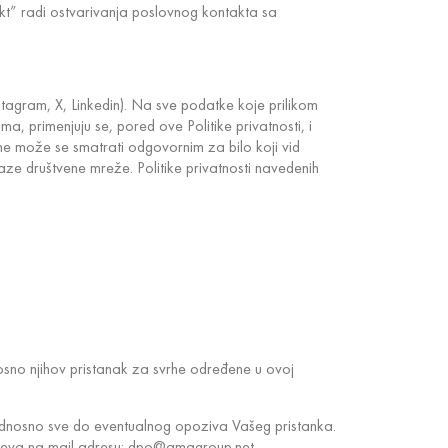
kt” radi ostvarivanja poslovnog kontakta sa
agram, X, Linkedin). Na sve podatke koje prilikom
 primenjuju se, pored ove Politike privatnosti, i
ne može se smatrati odgovornim za bilo koji vid
aze društvene mreže. Politike privatnosti navedenih
osno njihov pristanak za svrhe određene u ovoj
, odnosno sve do eventualnog opoziva Vašeg pristanka.
ahteva na mail adresu: dpo@amagroup.net.