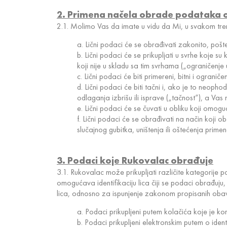
2. Primena načela obrade podataka o 
2.1. Molimo Vas da imate u vidu da Mi, u svakom tren
a. Lični podaci će se obrađivati zakonito, pošt
b. Lični podaci će se prikupljati u svrhe koje s
koji nije u skladu sa tim svrhama („ograničenj
c. Lični podaci će biti primereni, bitni i ogra
d. Lični podaci će biti tačni i, ako je to neop
odlaganja izbrišu ili isprave („tačnost”), a V
e. Lični podaci će se čuvati u obliku koji omog
f. Lični podaci će se obrađivati na način koji 
slučajnog gubitka, uništenja ili oštećenja prime
3. Podaci koje Rukovalac obrađuje
3.1. Rukovalac može prikupljati različite kategorije p
omogućava identifikaciju lica čiji se podaci obrađuju,
lica, odnosno za ispunjenje zakonom propisanih oba
a. Podaci prikupljeni putem kolačića koje je ko
b. Podaci prikupljeni elektronskim putem o identif