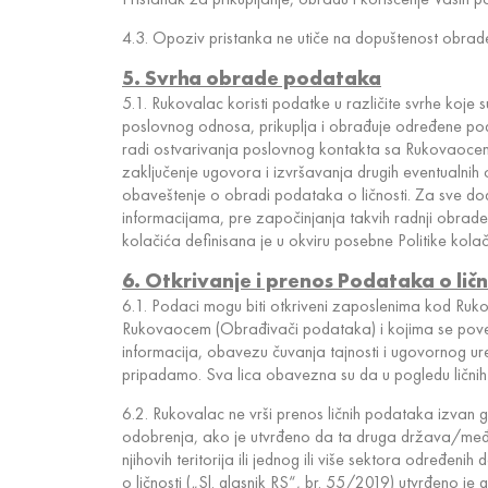
4.3. Opoziv pristanka ne utiče na dopuštenost obrad
5. Svrha obrade podataka
5.1. Rukovalac koristi podatke u različite svrhe koje
poslovnog odnosa, prikuplja i obrađuje određene pod
radi ostvarivanja poslovnog kontakta sa Rukovaocem 
zaključenje ugovora i izvršavanja drugih eventualni
obaveštenje o obradi podataka o ličnosti. Za sve d
informacijama, pre započinjanja takvih radnji obr
kolačića definisana je u okviru posebne Politike kolač
6. Otkrivanje i prenos Podataka o ličn
6.1. Podaci mogu biti otkriveni zaposlenima kod Ruk
Rukovaocem (Obrađivači podataka) i kojima se pove
informacija, obavezu čuvanja tajnosti i ugovornog u
pripadamo. Sva lica obavezna su da u pogledu lični
6.2. Rukovalac ne vrši prenos ličnih podataka izvan 
odobrenja, ako je utvrđeno da ta druga država/međun
njihovih teritorija ili jednog ili više sektora određ
o ličnosti („Sl. glasnik RS“, br. 55/2019) utvrđeno j