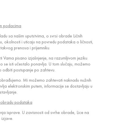
tim podacima
ladu sa našim uputstvima, o svrsi obrade Ličnih
 okolnosti i uticaju na povredu podataka o ličnosti,
 takvog prenosa i prijemniku.
 Vama pisano izjašnjenje, na razumljivom jeziku.
ko se isti učestalo ponavlja. U tom slučaju, možemo
o odbiti postupanje po zahtevu.
je obrađujemo. Mi možemo zahtevati naknadu nužnih
ja elektronskim putem, informacije se dostavljaju u
tavljanje.
na obradu podataka
ja isprave. U zavisnosti od svrhe obrade, Lice na
 izjave.