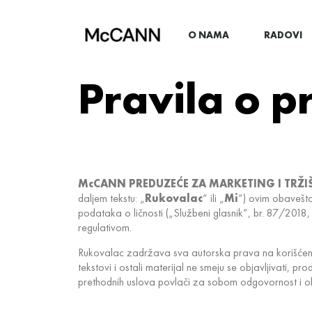
O NAMA
RADOVI
Pravila o p
McCANN PREDUZEĆE ZA MARKETING I TRŽ
daljem tekstu: „
Rukovalac
“ ili „
Mi
“) ovim obavešta
podataka o ličnosti („Službeni glasnik“, br. 87/2018, 
regulativom.
Rukovalac zadržava sva autorska prava na korišćenje fo
tekstovi i ostali materijal ne smeju se objavljivati, pr
prethodnih uslova povlači za sobom odgovornost i o