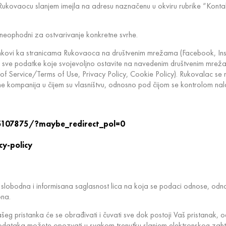
 Rukovaocu slanjem imejla na adresu naznačenu u okviru rubrike “Konta
u neophodni za ostvarivanje konkretne svrhe.
linkovi ka stranicama Rukovaoca na društvenim mrežama (Facebook, Inst
 sve podatke koje svojevoljno ostavite na navedenim društvenim mrežama,
of Service/Terms of Use, Privacy Policy, Cookie Policy). Rukovalac se 
ne kompanija u čijem su vlasništvu, odnosno pod čijom se kontrolom nal
p
5107875/?maybe_redirect_pol=0
y-policy
 slobodna i informisana saglasnost lica na koja se podaci odnose, odn
ona.
Vašeg pristanka će se obrađivati i čuvati sve dok postoji Vaš pristanak
ih podataka možete opozvati u svakom trenutku slanjem elektronskog z