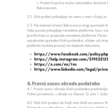
c. Podaci koje lice može samostalno dostaviti
Rukovaocem.
2.2. Lični podaci prikupljaju se samo u meri u kojoj s
2.3. Na internet stranici Rukovaoca mogu postojati 
Vaše posete prikupljaju navedene platforme, kao i na
pravila koja su propisale navedene platforme (Terms 
nezakonite upotrebe ličnih podataka, učinjen od stra
platformi možete pronaći na sledećim linkovima.
https://www.facebook.com/policy.ph
https://help.instagram.com/51952212
https://x.com/en/tos
https://www.linkedin.com/legal/privac
4. Pravni osnov obrade podataka
4.1. Pravni osnov obrade ličnih podataka predstavlja
Politici privatnosti, u skladu sa članom 12 stav 1 Zak
4.2. Vaši Lični podaci do kojih smo došli na osnovu 
Pristanak za prikupljanje, obradu i korišćenje Vaš