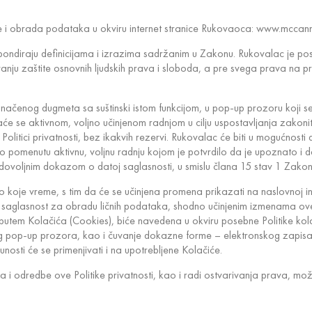
nje i obrada podataka u okviru internet stranice Rukovaoca: www.mccann
korespondiraju definicijama i izrazima sadržanim u Zakonu. Rukovalac je
vanju zaštite osnovnih ljudskih prava i sloboda, a pre svega prava na pr
 označenog dugmeta sa suštinski istom funkcijom, u pop-up prozoru koji 
traće se aktivnom, voljno učinjenom radnjom u cilju uspostavljanja zako
olitici privatnosti, bez ikakvih rezervi. Rukovalac će biti u mogućnosti
ilo pomenutu aktivnu, voljnu radnju kojom je potvrdilo da je upoznato i
i dovoljnim dokazom o datoj saglasnosti, u smislu člana 15 stav 1 Zako
lo koje vreme, s tim da će se učinjena promena prikazati na naslovnoj in
saglasnost za obradu ličnih podataka, shodno učinjenim izmenama ove P
ka putem Kolačića (Cookies), biće navedena u okviru posebne Politike k
nog pop-up prozora, kao i čuvanje dokazne forme – elektronskog zapisa (
osti će se primenjivati i na upotrebljene Kolačiće.
 i odredbe ove Politike privatnosti, kao i radi ostvarivanja prava, može