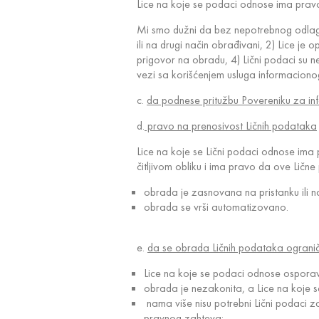
Lice na koje se podaci odnose ima pravo
Mi smo dužni da bez nepotrebnog odlaganj
ili na drugi način obrađivani, 2) Lice 
prigovor na obradu, 4) Lični podaci su ne
vezi sa korišćenjem usluga informaciono
c.
da podnese pritužbu Povereniku za inf
d.
pravo na prenosivost Ličnih podataka
Lice na koje se Lični podaci odnose ima
čitljivom obliku i ima pravo da ove Lič
obrada je zasnovana na pristanku ili 
obrada se vrši automatizovano.
e.
da se obrada Ličnih podataka ograniči
Lice na koje se podaci odnose osporav
obrada je nezakonita, a Lice na koje s
nama više nisu potrebni Lični podaci za
pravnog zahteva;