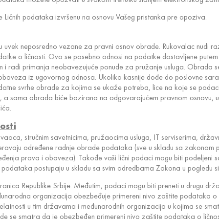
e Ličnih podataka izvršenu na osnovu Vašeg pristanka pre opoziva.
 su uvek neposredno vezane za pravni osnov obrade. Rukovalac nudi razli
atke o ličnosti. Ovo se posebno odnosi na podatke dostavljene putem
i radi primanja neobavezujuće ponude za pružanje usluga. Obrada se m
h obaveza iz ugovornog odnosa. Ukoliko kasnije dođe do poslovne sara
odatne svrhe obrade za kojima se ukaže potreba, lice na koje se pod
ade, a sama obrada biće bazirana na odgovarajućem pravnom osnovu, 
ića.
osti
ovaoca, stručnim savetnicima, pružaocima usluga, IT serviserima, drža
ravaju određene radnje obrade podataka (sve u skladu sa zakonom p
ređenja prava i obaveza). Takođe vaši lični podaci mogu biti podelje
h podataka postupaju u skladu sa svim odredbama Zakona u pogledu sig
granica Republike Srbije. Međutim, podaci mogu biti preneti u drugu dr
arodna organizacija obezbeđuje primereni nivo zaštite podataka o ličn
enih delatnosti u tim državama i međunarodnih organizacija u kojima se s
e gde se smatra da je obezbeđen primereni nivo zaštite podataka o ličnos