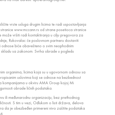
čite vrste usluga drugim licima te radi uspostavljanja
 stranice www.mccann.rs od strane posetioca stranice
ože vršiti radi kontaktiranja u cilju pregovora za
dnje, Rukovalac će poslovnom partneru dostaviti
aci odnose biće obavešteno o svim neophodnim
u skladu sa zakonom. Svrha obrade u pogledu
vnim organima, licima koja su u ugovornom odnosu sa
ropisanim uslovima koji se odnose na bezbednost
ni sa kompanijama u okviru AMA Group kojoj Mi
urnosti obrade ličnih podataka.
žavu ili međunarodnu organizaciju, bez prethodnog
osti. S tim u vezi, Odlukom o listi država, delova
matra da je obezbeđen primereni nivo zaštite podataka
ti.