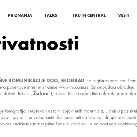
PRIZNANJA
TALKS
TRUTH CENTRAL
VESTI
rivatnosti
IŠNE KOMUNIKACIJE DOO, BEOGRAD
, sa registrovanim sedište
va posetioce internet stranice www.mccann.rs, čiji se podaci obrađuju (u
u daljem tekstu: „
Zakon
“), o svim bitnim aspektima obrade podataka 
tografija, tekstova i ostalih objavljenih materijala, u smislu pozitivnih
odavati, javno ili privatno činiti dostupnim niti na bilo koji drugi način u
bavezu naknade materijalne štete Rukovaocu usled povreda pozitivno