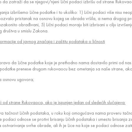
 da zatraži da se njegovi/njeni Lični podaci izbrišu od strane Rukovao
a izbrišemo Lične podatke i to ukoliko: 1) Lični podaci više nisu neop
je opozvalo pristanak na osnovu kojeg se obrada vršila, a nema drugog 
zakonito obrađivani, 5) Lični podaci moraju biti izbrisani u cilju izvršen
g društva u smislu Zakona.
ormacije od javnog značaja i zaštitu podataka o ličnosti
 pravo da Lične podatke koje je prethodno nama dostavilo primi od nas 
ne podatke prenese drugom rukovaocu bez ometanja sa naše strane, ako s
na osnovu ugovora;
 od strane Rukovaoca, ako je ispunjen jedan od sledećih slučajeva:
a tačnost Ličnih podataka, u roku koji omogućava nama proveru tačnos
e podaci odnose se protivi brisanju Ličnih podataka i umesto brisanja 
 ostvarivanje svrhe obrade, ali ih je Lice na koje se podaci odnose zatr