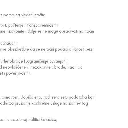
stupamo na sledeći način:
st, poštenje i transparentnost”);
dane i zakonite i dalje se ne mogu obrađivati na način
odataka”);
ma se obezbeđuje da se netačni podaci o ličnosti bez
 svrhe obrade („ograničenje čuvanja”);
 od neovlašćene ili nezakonite obrade, kao i od
 i poverljivost”).
vnim osnovom. Uobičajeno, radi se o setu podataka koji
ophodni za pružanje konkretne usluge na zahtev tog
ani u zasebnoj Politici kolačića;