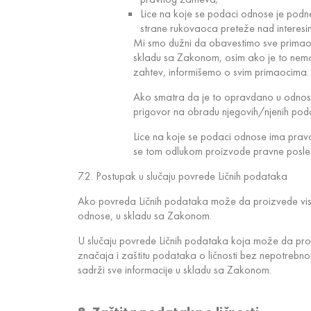
Lice na koje se podaci odnose je podne
strane rukovaoca preteže nad interesi
Mi smo dužni da obavestimo sve primaoce k
skladu sa Zakonom, osim ako je to nemo
zahtev, informišemo o svim primaocima.
Ako smatra da je to opravdano u odnosu
prigovor na obradu njegovih/njenih poda
Lice na koje se podaci odnose ima pravo 
se tom odlukom proizvode pravne posledic
7.2. Postupak u slučaju povrede Ličnih podataka
Ako povreda Ličnih podataka može da proizvede visok
odnose, u skladu sa Zakonom.
U slučaju povrede Ličnih podataka koja može da pro
značaja i zaštitu podataka o ličnosti bez nepotreb
sadrži sve informacije u skladu sa Zakonom.