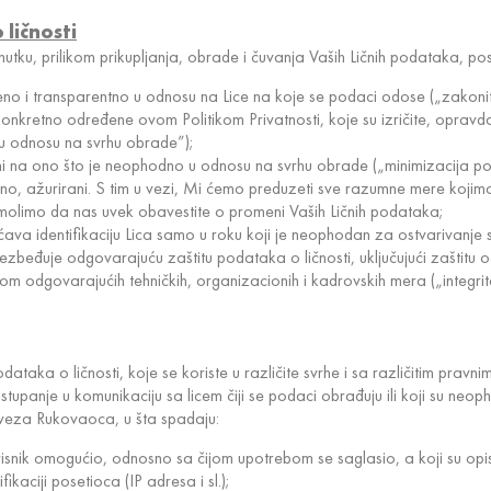
ličnosti
utku, prilikom prikupljanja, obrade i čuvanja Vaših Ličnih podataka, po
eno i transparentno u odnosu na Lice na koje se podaci odose („zakonito
u konkretno određene ovom Politikom Privatnosti, koje su izričite, oprav
e u odnosu na svrhu obrade”);
ničeni na ono što je neophodno u odnosu na svrhu obrade („minimizacija p
hodno, ažurirani. S tim u vezi, Mi ćemo preduzeti sve razumne mere koji
as molimo da nas uvek obavestite o promeni Vaših Ličnih podataka;
ućava identifikaciju Lica samo u roku koji je neophodan za ostvarivanje
obezbeđuje odgovarajuću zaštitu podataka o ličnosti, uključujući zaštitu
nom odgovarajućih tehničkih, organizacionih i kadrovskih mera („integritet
odataka o ličnosti, koje se koriste u različite svrhe i sa različitim pra
 stupanje u komunikaciju sa licem čiji se podaci obrađuju ili koji su ne
veza Rukovaoca, u šta spadaju:
risnik omogućio, odnosno sa čijom upotrebom se saglasio, a koji su opis
ikaciji posetioca (IP adresa i sl.);