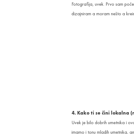
Fotografija, uvek. Prvo sam poč
dizajniram a moram nešto a kreira
4. Kako ti se čini lokalna
Uvek je bilo dobrih umetnika i ov
imamo i tonu mladih umetnika, ano