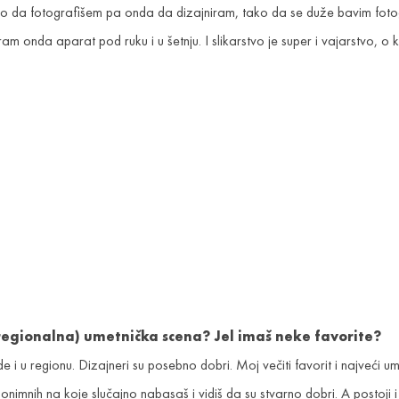
eo da fotografišem pa onda da dizajniram, tako da se duže bavim fot
m onda aparat pod ruku i u šetnju. I slikarstvo je super i vajarstvo, o k
 (regionalna) umetnička scena? Jel imaš neke favorite?
de i u regionu. Dizajneri su posebno dobri. Moj večiti favorit i najveć
nimnih na koje slučajno nabasaš i vidiš da su stvarno dobri. A postoji 