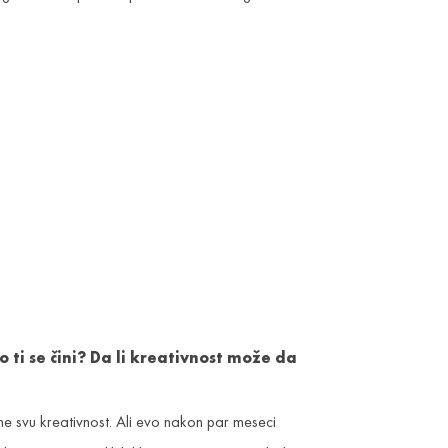
 ti se čini? Da li kreativnost može da
svu kreativnost. Ali evo nakon par meseci