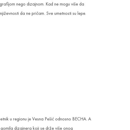
ografijom nego dizajnom. Kad ne mogu više da
njiževnosti da ne pričam. Sve umetnosti su lepe.
i umetnik u regionu je Vesna Pešić odnosno BECHA. A
i gomila dizajnera koji se drže više onog