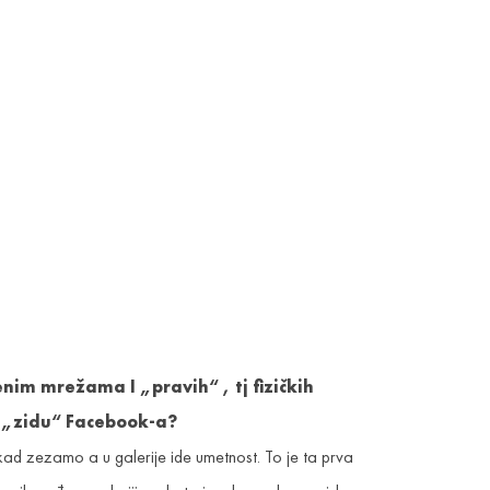
enim mrežama I „pravih“ , tj fizičkih
na „zidu“ Facebook-a?
kad zezamo a u galerije ide umetnost. To je ta prva