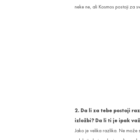
neke ne, ali Kosmos postoji za sv
2. Da li za tebe postoji r
izložbi? Da li ti je ipak 
Jako je velika razlika. Ne može 