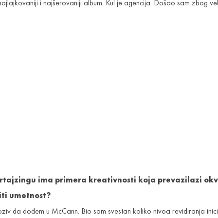
lajkovaniji i najšerovaniji album. Kul je agencija. Došao sam zbog veliko
rtajzingu ima primera kreativnosti koja prevazilazi okvi
ti umetnost?
oziv da dođem u McCann. Bio sam svestan koliko nivoa revidiranja inici