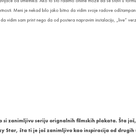
avljače od umetnika. Ako to što radimo online može da se stavi u formu 
sti. Meni je nekad bilo jako bitno da vidim svoje radove odštampan
da vidim sam print nego da od postera napravim instalaciju, „live“ verzi
mao si zanimljivu seriju orignalnih filmskih plakata. Šta
zy Star, šta ti je još zanimljivo kao inspiracija od drugi