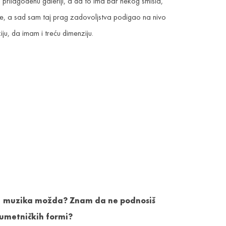
prilagođenu galeriji, a da to ima bar nekog smisla,
e, a sad sam taj prag zadovoljstva podigao na nivo
ju, da imam i treću dimenziju.
 još, muzika možda? Znam da ne podnosiš
h umetničkih formi?