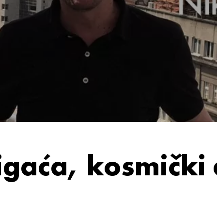
gaća, kosmički 