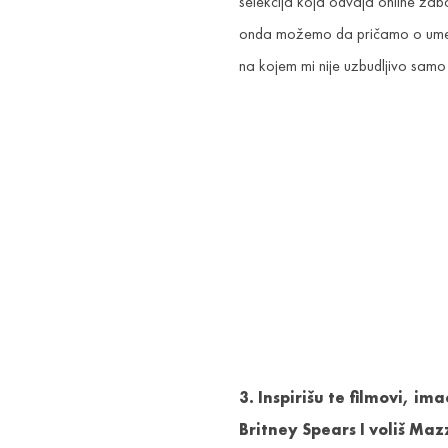
selekcija koja odvaja online zab
onda možemo da pričamo o umetno
na kojem mi nije uzbudljivo samo 
3. Inspirišu te filmovi, i
Britney Spears I voliš Maz