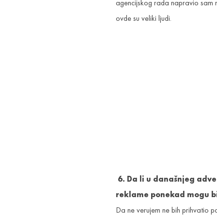
agencijskog rada napravio sam naj
ovde su veliki ljudi.
6. Da li u današnjeg adve
reklame ponekad mogu bi
Da ne verujem ne bih prihvatio p