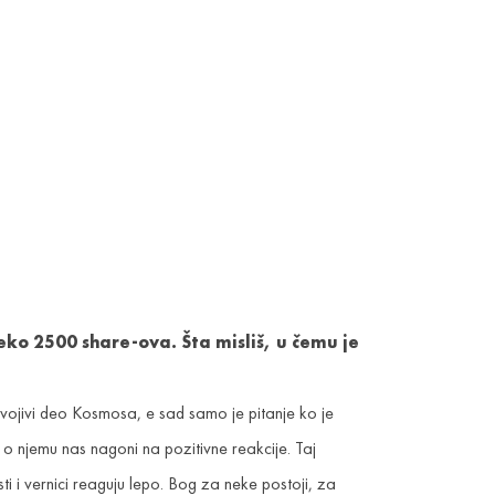
eko 2500 share-ova. Šta misliš, u čemu je
ojivi deo Kosmosa, e sad samo je pitanje ko je
 o njemu nas nagoni na pozitivne reakcije. Taj
ti i vernici reaguju lepo. Bog za neke postoji, za