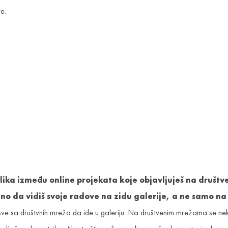
e.
azlika između online projekata koje objavljuješ na društv
važno da vidiš svoje radove na zidu galerije, a ne samo 
sve sa društvnih mreža da ide u galeriju. Na društvenim mrežama se ne