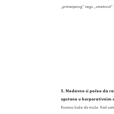
„primenjenog“ nego „umetnosti“ pa
5. Nedavno si počeo da rad
opstane u korporativnim
Kosmos kaže da može. Kad sam p