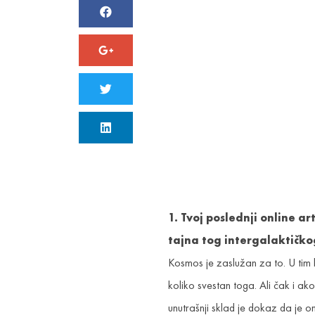
1. Tvoj poslednji online 
tajna tog intergalaktičko
Kosmos je zaslužan za to. U tim
koliko svestan toga. Ali čak i ak
unutrašnji sklad je dokaz da je o