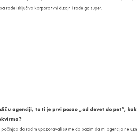
 rade isključivo korporativni dizajn i rade ga super.
iš u agenciji, to ti je prvi posao „od devet do pet“, kako
 okvirma?
očinjao da radim upozoravali su me da pazim da mi agencija ne uzme 