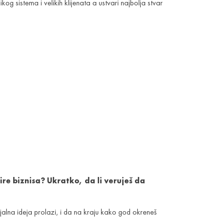
g sistema i velikih klijenata a ustvari najbolja stvar
re biznisa? Ukratko, da li veruješ da
jalna ideja prolazi, i da na kraju kako god okreneš