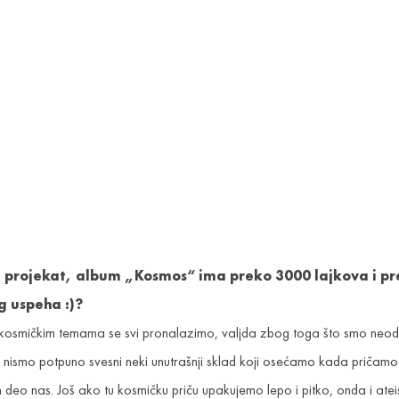
art projekat, album „Kosmos“ ima preko 3000 lajkova i pr
g uspeha :)?
 kosmičkim temama se svi pronalazimo, valjda zbog toga što smo neodv
o nismo potpuno svesni neki unutrašnji sklad koji osećamo kada pričamo
n deo nas. Još ako tu kosmičku priču upakujemo lepo i pitko, onda i ateis