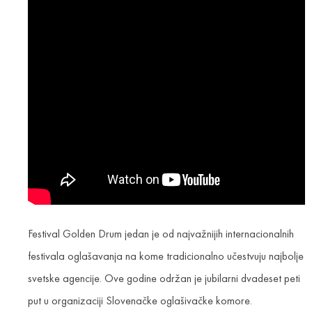
Festival Golden Drum jedan je od najvažnijih internacionalnih
festivala oglašavanja na kome tradicionalno učestvuju najbolje
svetske agencije. Ove godine održan je jubilarni dvadeset peti
put u organizaciji Slovenačke oglašivačke komore.