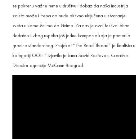
se pokrenu važne teme u društvu i dokaz da naša industrija
zaista može i treba da bude aktivno uključena u stvaranje
sveta u kome želimo da živimo. Za nas je ovaj festival bitan
dodatno i zbog uspeha još jedne kampanje koja je pomerila
granice standardnog. Projekat “The Read Thread” je finalista u
kategoriji OOH.” izjavila je Jana Savić Rastovac, Creative
Director agencije McCann Beograd.