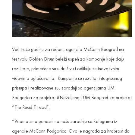
Već treću godinu za redom, agencija McCann Beograd na
festivalu Golden Drum beleži uspeh za kampanje koje daju
rezultate, primećene su u društvu i odlikuju se inovativnim
vidovima oglašavanja. Kampanje su rezultat integrisanog
pristupa i realizovane suu saradnji sa agencijama UM
Podgorica za projekat #Neželjena i UM Beograd za projekat
“The Read Thread”.
“Veoma smo ponosni na našu saradnju sa kolegama iz
agencije McCann Podgorica. Ovo je nagrada za hrabrost da