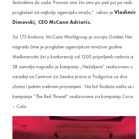
festivalima do sada. Ponosni smo što smo po peti put po redu
proglašeni za najbolju agencijsku mrežu,“ rekao je
Vladimir
Dimovski, CEO McCann Adriatic.
Sa 175 bodova, McCann Worldgroup je osvojio Golden Net
nagradu čime je proglašen agencijskom mrežom godine.
Međunarodni žiri u konkurenciji od 1200 prijavljenih radova iz
28 zemalja nagradio je kampanju „Neželjena” realizovanu u
saradnji sa Centrom za ženska prava iz Podgorice sa dva
zlatna i jednim srebrnim priznanjem. Na listi finalista našla se i
kampanja “The Red Thread” realizovana za kompaniju Coca
– Cola.