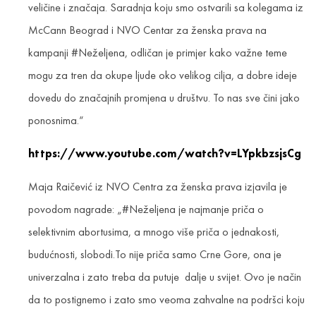
veličine i značaja. Saradnja koju smo ostvarili sa kolegama iz
McCann Beograd i NVO Centar za ženska prava na
kampanji #Neželjena, odličan je primjer kako važne teme
mogu za tren da okupe ljude oko velikog cilja, a dobre ideje
dovedu do značajnih promjena u društvu. To nas sve čini jako
ponosnima.“
https://www.youtube.com/watch?v=LYpkbzsjsCg
Maja Raičević iz NVO Centra za ženska prava izjavila je
povodom nagrade: „#Neželjena je najmanje priča o
selektivnim abortusima, a mnogo više priča o jednakosti,
budućnosti, slobodi.To nije priča samo Crne Gore, ona je
univerzalna i zato treba da putuje dalje u svijet. Ovo je način
da to postignemo i zato smo veoma zahvalne na podršci koju