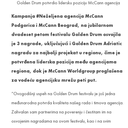
Golden Drum potvrdio lidersku poziciju McCann agencija
Kampanja #Neželjena agencija McCann
Podgorica i McCann Beograd, na jubilarnom
dvadeset petom festivalu Golden Drum osvojila
je 3 nagrade, uključujući i Golden Drum Adriatic
nagradu za najbolji projekat u regionu, čime je
potvrđena liderska pozicija među agencijama
regiona, dok je McCann Worldgroup proglašena
za vodeću agencijsku mrežu peti put.
“Ovogodišnji uspeh na Golden Drum festivalu je još jedna
međunarodna potvrda kvaliteta našeg rada i timova agencija.
Zahvalan sam partnerima na poverenju i čestitam im na
osvojenim nagradama na ovom festivalu, kao i na svim