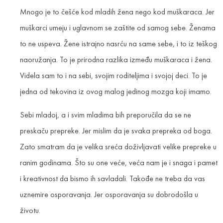
Mnogo je to češće kod mladih žena nego kod muškaraca. Jer
muškarci umeju i uglavnom se zaštite od samog sebe. Ženama
to ne uspeva. Žene istrajno nasrću na same sebe, i to iz teškog
naoružanja. To je prirodna razlika između muškaraca i žena.
Videla sam to i na sebi, svojim roditeljima i svojoj deci. To je
jedna od tekovina iz ovog malog jedinog mozga koji imamo.
Sebi mladoj, a i svim mladima bih preporučila da se ne
preskaču prepreke. Jer mislim da je svaka prepreka od boga.
Zato smatram da je velika sreća doživljavati velike prepreke u
ranim godinama. Što su one veće, veća nam je i snaga i pamet
i kreativnost da bismo ih savladali. Takođe ne treba da vas
uznemire osporavanja. Jer osporavanja su dobrodošla u
životu.