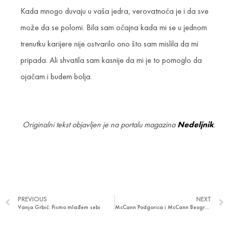
Kada mnogo duvaju u vaša jedra, verovatnoća je i da sve
može da se polomi. Bila sam očajna kada mi se u jednom
trenutku karijere nije ostvarilo ono što sam mislila da mi
pripada. Ali shvatila sam kasnije da mi je to pomoglo da
ojačam i budem bolja.
Originalni tekst objavljen je na portalu magazina
Nedeljnik
.
PREVIOUS
NEXT
Vanja Grbić: Pismo mlađem sebi
McCann Podgorica i McCann Beograd osvojile Golden Drum Adriatic