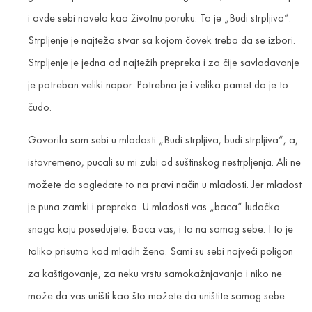
i ovde sebi navela kao životnu poruku. To je „Budi strpljiva“.
Strpljenje je najteža stvar sa kojom čovek treba da se izbori.
Strpljenje je jedna od najtežih prepreka i za čije savladavanje
je potreban veliki napor. Potrebna je i velika pamet da je to
čudo.
Govorila sam sebi u mladosti „Budi strpljiva, budi strpljiva“, a,
istovremeno, pucali su mi zubi od suštinskog nestrpljenja. Ali ne
možete da sagledate to na pravi način u mladosti. Jer mladost
je puna zamki i prepreka. U mladosti vas „baca“ ludačka
snaga koju posedujete. Baca vas, i to na samog sebe. I to je
toliko prisutno kod mladih žena. Sami su sebi najveći poligon
za kaštigovanje, za neku vrstu samokažnjavanja i niko ne
može da vas uništi kao što možete da uništite samog sebe.