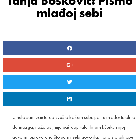
Tanja Bošković: Pismo
mlađoj sebi
Umela sam zaista da svašta kažem sebi, pa i u mladosti, ali to
do mozga, nažalost, nije baš dopiralo. Imam kćerku i njoj
govorim upravo ono što sam i sebi govorila, i ono što bih opet