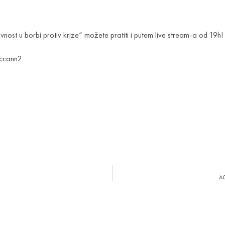
nost u borbi protiv krize“ možete pratiti i putem live stream-a od 19h!
mccann2
A