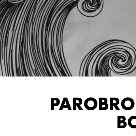
PAROBROD
BO