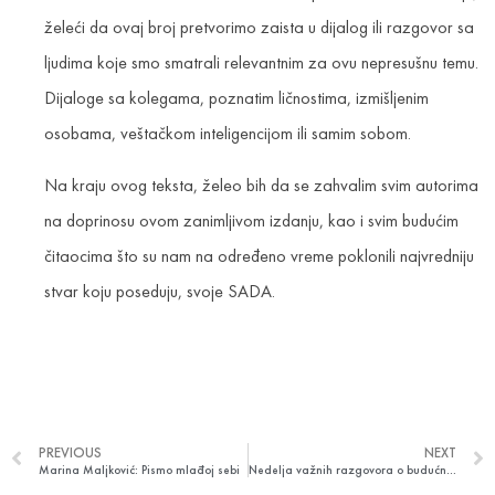
želeći da ovaj broj pretvorimo zaista u dijalog ili razgovor sa
ljudima koje smo smatrali relevantnim za ovu nepresušnu temu.
Dijaloge sa kolegama, poznatim ličnostima, izmišljenim
osobama, veštačkom inteligencijom ili samim sobom.
Na kraju ovog teksta, želeo bih da se zahvalim svim autorima
na doprinosu ovom zanimljivom izdanju, kao i svim budućim
čitaocima što su nam na određeno vreme poklonili najvredniju
stvar koju poseduju, svoje SADA.
PREVIOUS
NEXT
Marina Maljković: Pismo mlađoj sebi
Nedelja važnih razgovora o budućnosti advertajzinga