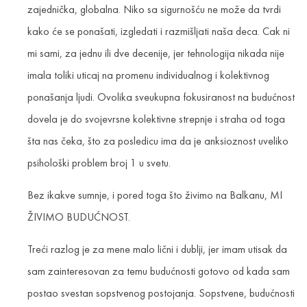
zajednička, globalna. Niko sa sigurnošću ne može da tvrdi
kako će se ponašati, izgledati i razmišljati naša deca. Cak ni
mi sami, za jednu ili dve decenije, jer tehnologija nikada nije
imala toliki uticaj na promenu individualnog i kolektivnog
ponašanja ljudi. Ovolika sveukupna fokusiranost na budućnost
dovela je do svojevrsne kolektivne strepnje i straha od toga
šta nas čeka, što za posledicu ima da je anksioznost uveliko
psihološki problem broj 1 u svetu.
Bez ikakve sumnje, i pored toga što živimo na Balkanu, MI
ŽIVIMO BUDUĆNOST.
Treći razlog je za mene malo lični i dublji, jer imam utisak da
sam zainteresovan za temu budućnosti gotovo od kada sam
postao svestan sopstvenog postojanja. Sopstvene, budućnosti