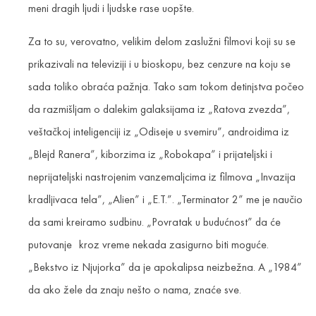
meni dragih ljudi i ljudske rase uopšte.
Za to su, verovatno, velikim delom zaslužni filmovi koji su se
prikazivali na televiziji i u bioskopu, bez cenzure na koju se
sada toliko obraća pažnja. Tako sam tokom detinjstva počeo
da razmišljam o dalekim galaksijama iz „Ratova zvezda”,
veštačkoj inteligenciji iz „Odiseje u svemiru”, androidima iz
„Blejd Ranera”, kiborzima iz „Robokapa” i prijateljski i
neprijateljski nastrojenim vanzemaljcima iz filmova „Invazija
kradljivaca tela”, „Alien” i „E.T.”. „Terminator 2” me je naučio
da sami kreiramo sudbinu. „Povratak u budućnost” da će
putovanje kroz vreme nekada zasigurno biti moguće.
„Bekstvo iz Njujorka” da je apokalipsa neizbežna. A „1984”
da ako žele da znaju nešto o nama, znaće sve.