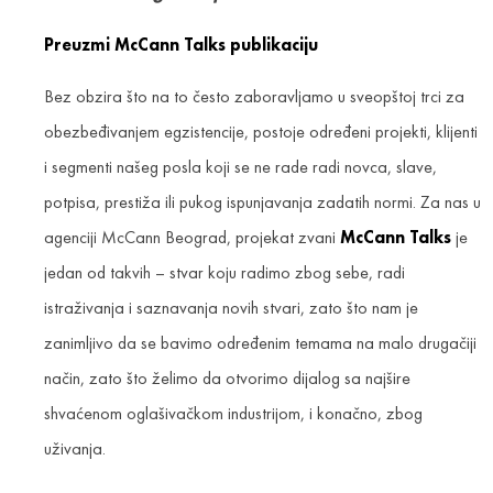
Preuzmi McCann Talks publikaciju
Bez obzira što na to često zaboravljamo u sveopštoj trci za
obezbeđivanjem egzistencije, postoje određeni projekti, klijenti
i segmenti našeg posla koji se ne rade radi novca, slave,
potpisa, prestiža ili pukog ispunjavanja zadatih normi. Za nas u
agenciji McCann Beograd, projekat zvani
McCann Talks
je
jedan od takvih – stvar koju radimo zbog sebe, radi
istraživanja i saznavanja novih stvari, zato što nam je
zanimljivo da se bavimo određenim temama na malo drugačiji
način, zato što želimo da otvorimo dijalog sa najšire
shvaćenom oglašivačkom industrijom, i konačno, zbog
uživanja.