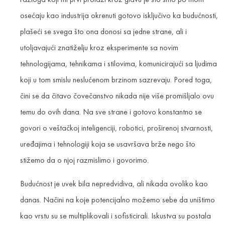
osećaju kao industrija okrenuti gotovo isključivo ka budućnosti,
plašeći se svega što ona donosi sa jedne strane, ali i
utoljavajući znatiželju kroz eksperimente sa novim
tehnologijama, tehnikama i stilovima, komunicirajući sa ljudima
koji u tom smislu neslućenom brzinom sazrevaju. Pored toga,
čini se da čitavo čovečanstvo nikada nije više promišljalo ovu
temu do ovih dana. Na sve strane i gotovo konstantno se
govori o veštačkoj inteligenciji, robotici, proširenoj stvarnosti,
uređajima i tehnologiji koja se usavršava brže nego što
stižemo da o njoj razmislimo i govorimo.
Budućnost je uvek bila nepredvidiva, ali nikada ovoliko kao
danas. Načini na koje potencijalno možemo sebe da uništimo
kao vrstu su se multiplikovali i sofisticirali. Iskustva su postala