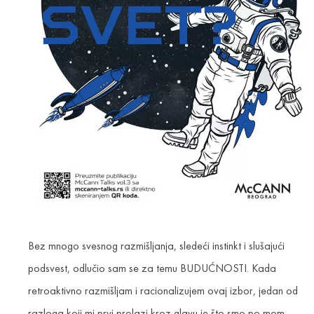
Bez mnogo svesnog razmišljanja, sledeći instinkt i slušajući
podsvest, odlučio sam se za temu BUDUĆNOSTI. Kada
retroaktivno razmišljam i racionalizujem ovaj izbor, jedan od
razloga koji mi prvi prolazi kroz glavu je što smo po mom