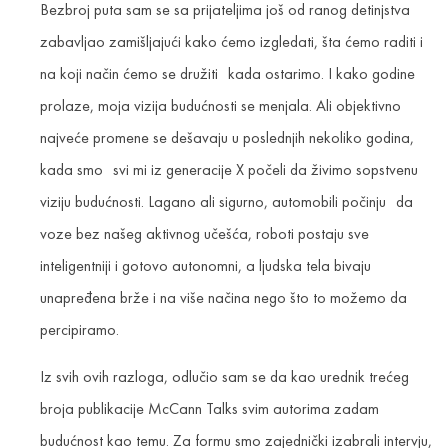
Bezbroj puta sam se sa prijateljima još od ranog detinjstva
zabavljao zamišljajući kako ćemo izgledati, šta ćemo raditi i
na koji način ćemo se družiti kada ostarimo. I kako godine
prolaze, moja vizija budućnosti se menjala. Ali objektivno
najveće promene se dešavaju u poslednjih nekoliko godina,
kada smo svi mi iz generacije X počeli da živimo sopstvenu
viziju budućnosti. Lagano ali sigurno, automobili počinju da
voze bez našeg aktivnog učešća, roboti postaju sve
inteligentniji i gotovo autonomni, a ljudska tela bivaju
unapređena brže i na više načina nego što to možemo da
percipiramo.
Iz svih ovih razloga, odlučio sam se da kao urednik trećeg
broja publikacije McCann Talks svim autorima zadam
budućnost kao temu. Za formu smo zajednički izabrali intervju,