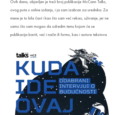
Ovih dana, objavljen je treći broj publikacije McCann Talks,
ovog puta u online izdanju, i ja sam izabran za urednika. Za
mene je to bila čast i kao što sam već rekao, uživanje, jer ne
samo što sam mogao da odredim temu kojom će se
publikacija baviti, već i način ili formu, kao i autore tekstova.