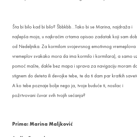
Šta bi bilo kad bi bilo? Šbbkbb…Tako bi se Marina, najdraža i
najlepša moja, u najkraćim crtama opisao zadatak koji sam dob
od Nedeljnika. Za kormilom svojevrsnog emotivnog vremeplova (
vremeplov svakako mora da ima kormilo i kormilara), a samo u
pomoć mašte, dakle bez mapa i sprava za navigaciju moram d
stignem do deteta ili devojke tebe, te da ti dam par kratkih savet
A ko tebe poznaje bolje nego ja, tvoje buduće ti, nosilac i
požrtvovani čuvar svih tvojih sećanja?
Prima: Marina Maljković