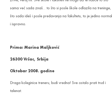
sama već sada znaš… to što si posle škole odlazila na treninge, 
što sada ideš i posle predavanja na fakultetu, to je jedino norma
i ispravno.
Prima: Marina Maljković
26300 Vršac, Srbija
Oktobar 2008. godine
Draga koleginice treneru, budi vredna! Sve ostalo prati trud i
talenat.