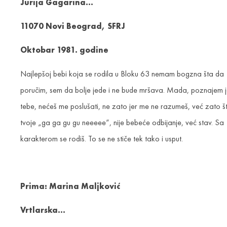
Jurija Gagarina…
11070 Novi Beograd, SFRJ
Oktobar 1981. godine
Najlepšoj bebi koja se rodila u Bloku 63 nemam bogzna šta da
poručim, sem da bolje jede i ne bude mršava. Mada, poznajem 
tebe, nećeš me poslušati, ne zato jer me ne razumeš, već zato š
tvoje „ga ga gu gu neeeee“, nije bebeće odbijanje, već stav. Sa
karakterom se rodiš. To se ne stiče tek tako i usput.
Prima: Marina Maljković
Vrtlarska…