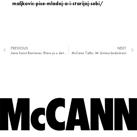
maljkovic-pise-mladoj-a-i-starijoj-sebi/
PREVIOUS
NEXT
Jana Savić Rastovac: Đavo je u detaljima
McCann Talks: Mi živimo budućnost