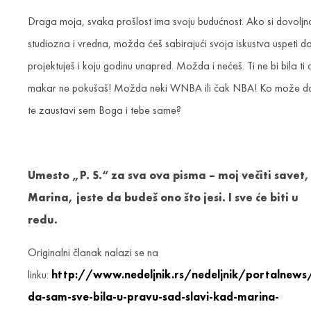
Draga moja, svaka prošlost ima svoju budućnost. Ako si dovoljn
studiozna i vredna, možda ćeš sabirajući svoja iskustva uspeti d
projektuješ i koju godinu unapred. Možda i nećeš. Ti ne bi bila ti 
makar ne pokušaš! Možda neki WNBA ili čak NBA! Ko može d
te zaustavi sem Boga i tebe same?
Umesto „P. S.“ za sva ova pisma – moj večiti savet,
Marina, jeste da budeš ono što jesi. I sve će biti u
redu.
Originalni članak nalazi se na
linku:
http://www.nedeljnik.rs/nedeljnik/portalnews/
da-sam-sve-bila-u-pravu-sad-slavi-kad-marina-