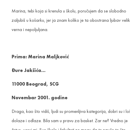
Marina, tebi koja si krenula u školu, poručujem da se slobodno
zaljubiš u košarku, jer ja znam koliko je ta obostrana ljubav veli
verna i nepoljuljana.
Prima: Marina Maljković
Đure Jakšića…
11000 Beograd, SCG
Novembar 2001. godine
Draga, kao što vidiš, ljudi su promenljiva kategorija, dobri su i loš
dolaze i odlaze. Bila sam u pravu za basket. Zar ne? Vredno je
žrtve, veruj mi. Sve škole i fakulteti ne mogu da te nauče to što