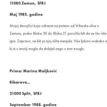
11080 Zemun, SFRJ
Maj 1985. godine
Mojoj devojčici koja odrasta na potezu od Vrtlarske ulice u
Zemunu, preko Bloka 30 do Bloka 21 poručila bih da se što više
igra. Zapravo, ne bih ja njoj ništa menjala. Više ljubavi svakako 
bi ni u teoriji mogla da dobiješ nego u tom trouglu.
Prima: Marina Maljković
Ribareva…
21000 Split, SFRJ
Septembar 1988. godine