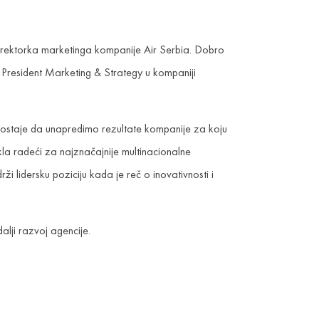
irektorka marketinga kompanije Air Serbia. Dobro
 President Marketing & Strategy u kompaniji
u ostaje da unapredimo rezultate kompanije za koju
kla radeći za najznačajnije multinacionalne
 lidersku poziciju kada je reč o inovativnosti i
lji razvoj agencije.