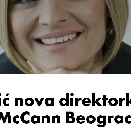
ić nova direktor
McCann Beogra