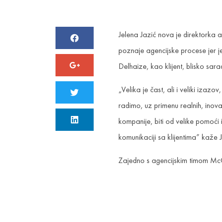
Jelena Jazić nova je direktorka
poznaje agencijske procese jer j
Delhaize, kao klijent, blisko sa
„Velika je čast, ali i veliki iz
radimo, uz primenu realnih, inova
kompanije, biti od velike pomoći
komunikaciji sa klijentima” kaže 
Zajedno s agencijskim timom McCa