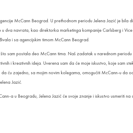
 agencije McCann Beograd. U prethodnom periodu Jelena Jazić je bila d
e u dva navrata, kao direktorka marketinga kompanije Carlsberg i Vice
rađivala i sa agencijskim timom McCann Beograd.
azov, što sam postala deo McCann tima. Naš zadatak u narednom period
tivnih i kreativnih ideja. Uverena sam da će moje iskustvo, koje sam ste
 i da ću zajedno, sa mojim novim kolegama, omogućiti McCann-u da održi
Jelena Jazić.
nn-a u Beogradu, Jelena Jazić će svoje znanje i iskustvo usmeriti na da