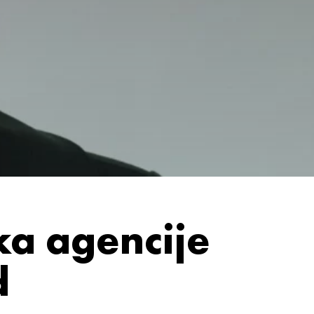
ka agencije
d