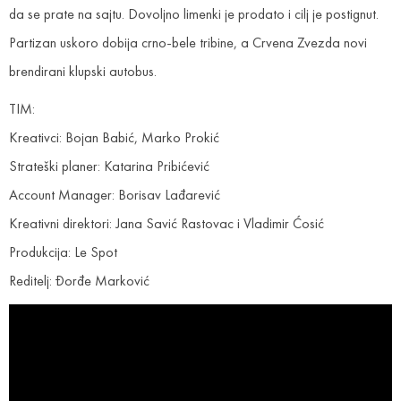
da se prate na sajtu. Dovoljno limenki je prodato i cilj je postignut.
Partizan uskoro dobija crno-bele tribine, a Crvena Zvezda novi
brendirani klupski autobus.
TIM:
Kreativci: Bojan Babić, Marko Prokić
Strateški planer: Katarina Pribićević
Account Manager: Borisav Lađarević
Kreativni direktori: Jana Savić Rastovac i Vladimir Ćosić
Produkcija: Le Spot
Reditelj: Đorđe Marković