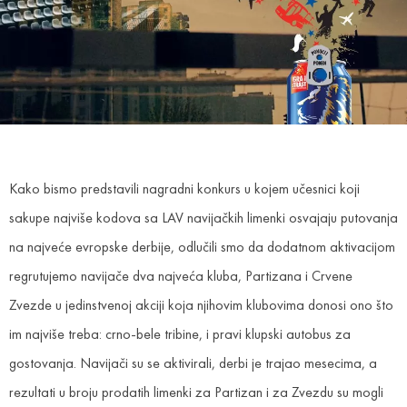
Kako bismo predstavili nagradni konkurs u kojem učesnici koji
sakupe najviše kodova sa LAV navijačkih limenki osvajaju putovanja
na najveće evropske derbije, odlučili smo da dodatnom aktivacijom
regrutujemo navijače dva najveća kluba, Partizana i Crvene
Zvezde u jedinstvenoj akciji koja njihovim klubovima donosi ono što
im najviše treba: crno-bele tribine, i pravi klupski autobus za
gostovanja. Navijači su se aktivirali, derbi je trajao mesecima, a
rezultati u broju prodatih limenki za Partizan i za Zvezdu su mogli