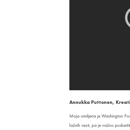
Annukka Puttonen,
Kreat
Moja omiljena je Washington Pos
lažnih vesti, pa je važno podseti