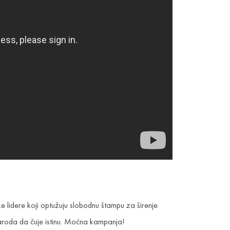
lidere koji optužuju slobodnu štampu za širenje
naroda da čuje istinu. Moćna kampanja!