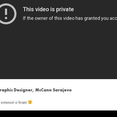
raphic Designer, McCann Sarajevo
 ovisnost o hrani