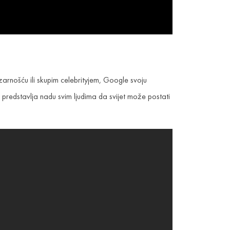
arnošću ili skupim celebrityjem, Google svoju
te predstavlja nadu svim ljudima da svijet može postati