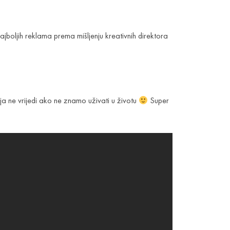
jboljih reklama prema mišljenju kreativnih direktora
ja ne vrijedi ako ne znamo uživati u životu
Super