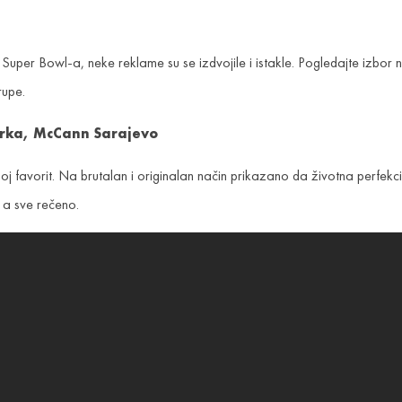
per Bowl-a, neke reklame su se izdvojile i istakle. Pogledajte izbor na
rupe.
orka, McCann Sarajevo
 favorit. Na brutalan i originalan način prikazano da životna perfekci
, a sve rečeno.