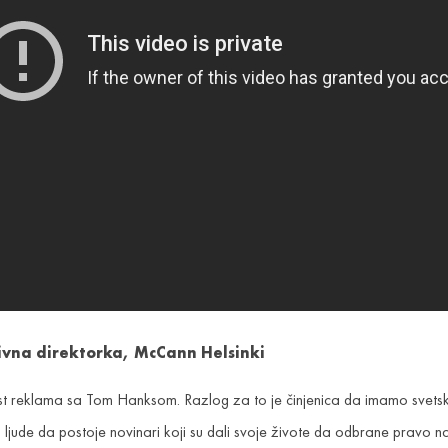
ivna direktorka, McCann Helsinki
t reklama sa Tom Hanksom. Razlog za to je činjenica da imamo svetske 
ti ljude da postoje novinari koji su dali svoje živote da odbrane pravo 