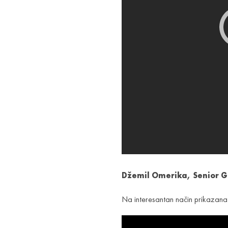
Džemil Omerika,
Senior G
Na interesantan način prikazana