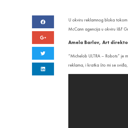
U okviru reklamnog bloka tokom Su
McCann agencija u okviru I&F G
Amela Barlov, A
rt direkt
“Michelob ULTRA – Robots” je moj
reklama, i kratka što mi se sviđa