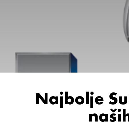
Najbolje S
naših