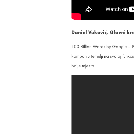
Daniel Vuković, Glavni kr
100 Billion Words by Google – Po
kampanju temelji na svojoj funkcio
bolje mjesto.