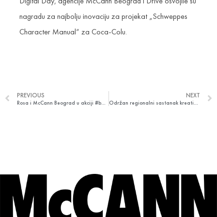
Digital Day, agencije McCann Beograd i Drive osvojile su
nagradu za najbolju inovaciju za projekat „Schweppes
Character Manual“ za Coca-Colu.
PREVIOUS
NEXT
Rosa i McCann Beograd u akciji #bebabiragde – podrška dojenju u javnosti
Održan regionalni sastanak kreativnih direktora McCann agencija jugoistočne Europe