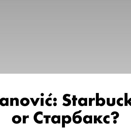
vanović: Starbuc
or Старбакс?