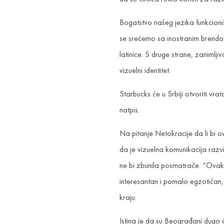
Bogatstvo našeg jezika funkcioniš
se srećemo sa inostranim brendov
latinice. S druge strane, zanimlj
vizuelni identitet.
Starbucks će u Srbiji otvoriti vr
natpis.
Na pitanje Netokracije da li bi ov
da je vizuelna komunikacija razvi
ne bi zbunila posmatrače. “Ovak
interesantan i pomalo egzotičan, 
kraju.
Istina je da su Beograđani dugo č