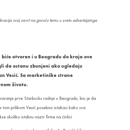
racija svoj osvrt na goruću temu u svetu advertajzinga
, biće otvoren i u Beogradu do kraja ove
ogli da ostanu zbunjeni ako ugledaju
an Vesić. Sa marketinške strane
rnom životu.
varanje prve Starbucks radnje u Beogradu, bio je da
a je tom prilikom Vesić posebno istakao kako sva
e ukoliko istaknu naziv firme na ćirilici.