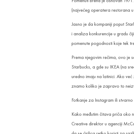
Pomenuti brend je osnovan 1971.
(najvećeg operatera restorana u 
Jasno je da kompaniji poput Starb
i analiza konkurencije u gradu čij
pomenute pogodnosti koje tek tre
Prema njegovim rečima, ovo je s
Starbucks, a gde su IKEA (na sre
uredno imaju na latinici. Ako ve
znamo koliko je zapravo to neizv
Fotkanje za Instagram ili stvarno 
Kako međutim čitava priča oko na
Creative direktor u agenciji McC
da se ćirilica retko koristi za raz