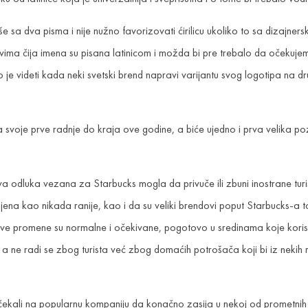
e sa dva pisma i nije nužno favorizovati ćirilicu ukoliko to sa dizajner
ima čija imena su pisana latinicom i možda bi pre trebalo da očekuje
ivo je videti kada neki svetski brend napravi varijantu svog logotipa na 
ata svoje prve radnje do kraja ove godine, a biće ujedno i prva velika po
a odluka vezana za Starbucks mogla da privuče ili zbuni inostrane turiste
jena kao nikada ranije, kao i da su veliki brendovi poput Starbucks-a 
ve promene su normalne i očekivane, pogotovo u sredinama koje kori
a ne radi se zbog turista već zbog domaćih potrošača koji bi iz nekih r
ekali na popularnu kompaniju da konačno zasija u nekoj od prometnih uli