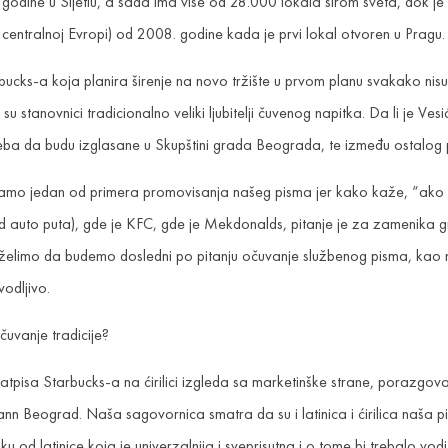
 godine u Sijetlu, a sada ima više od 28.000 lokala širom sveta, dok 
centralnoj Evropi) od 2008. godine kada je prvi lokal otvoren u Pragu.
ucks-a koja planira širenje na novo tržište u prvom planu svakako nisu
i su stanovnici tradicionalno veliki ljubitelji čuvenog napitka. Da li je 
ba da budu izglasane u Skupštini grada Beograda, te između ostalog pr
amo jedan od primera promovisanja našeg pisma jer kako kaže, “ako sa
d auto puta), gde je KFC, gde je Mekdonalds, pitanje je za zamenika 
ć želimo da budemo dosledni po pitanju očuvanje službenog pisma, kao 
odljivo.
čuvanje tradicije?
tpisa Starbucks-a na ćirilici izgleda sa marketinške strane, porazgova
ann Beograd. Naša sagovornica smatra da su i latinica i ćirilica naša 
liku od latinice koja je univerzalnija i sveprisutna i o tome bi trebalo vodi