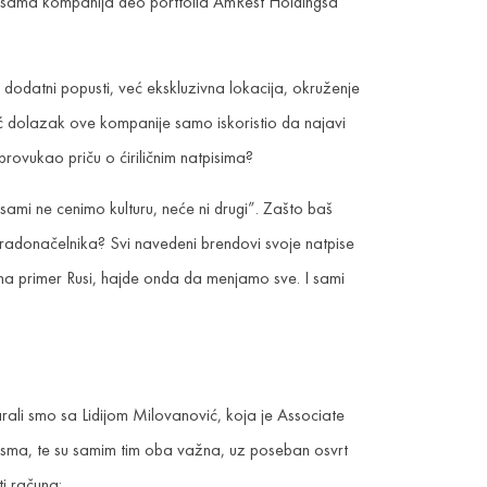
je sama kompanija deo portfolia AmRest Holdingsa
 dodatni popusti, već ekskluzivna lokacija, okruženje
Vesić dolazak ove kompanije samo iskoristio da najavi
ovukao priču o ćiriličnim natpisima?
mi ne cenimo kulturu, neće ni drugi”. Zašto baš
gradonačelnika? Svi navedeni brendovi svoje natpise
na primer Rusi, hajde onda da menjamo sve. I sami
rali smo sa Lidijom Milovanović, koja je Associate
pisma, te su samim tim oba važna, uz poseban osvrt
ti računa: