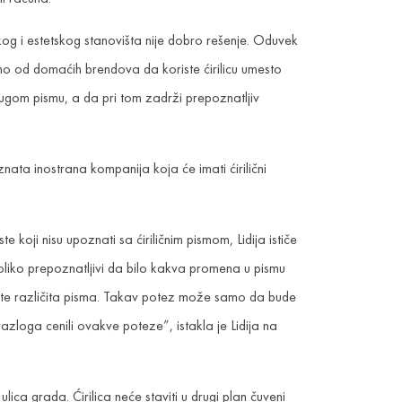
skog i estetskog stanovišta nije dobro rešenje. Oduvek
mo od domaćih brendova da koriste ćirilicu umesto
drugom pismu, a da pri tom zadrži prepoznatljiv
znata inostrana kompanija koja će imati ćirilični
 koji nisu upoznati sa ćiriličnim pismom, Lidija ističe
toliko prepoznatljivi da bilo kakva promena u pismu
ste različita pisma. Takav potez može samo da bude
azloga cenili ovakve poteze”, istakla je Lidija na
ca grada. Ćirilica neće staviti u drugi plan čuveni