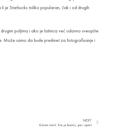
 li je Starbucks toliko popularan, čak i od drugih
rugim poljima i ako je latinica već odavno sveopšte
cije. Može samo da bude predmet za fotografisanje i
NEXT
Goran Jović: Sve je biznis, pa i sport