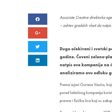
Associate Creative direktorka age
– zahtev gradskih vlasti da natpis
Dugo očekivani i svetski 
godine. Čuveni zeleno-plav
natpis ove kompanije na ć
analiziramo ovu odluku gr
Prema izjavi Gorana Vesića, koju
pored latiničnog kompanija korist
pravna i fizička lica koji su zaku