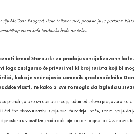
ncije McCann Beograd, Lidija Milovanović, podelila je sa portalom Netok
 američkog lanca kafe Starbucks bude na ćirlici.
poznati brend Starbucks za prodaju specijalizovane kafe
i logo zasigurno će privući veliki broj turista koji bi m
irilici, kako je već najavio zamenik gradonačelnika Gor
adske vlasti, te kako bi sve to moglo da izgleda u stva
 su preneli gotovo svi domaći mediji, jedan od uslova pregovora za ot
i i ćirilično pismo u nazivu svoje buduće radnje. Inače, zanimljivo je d
pci prostora u vlasništvu grada dobijaju dodatni popust od 5% na sve taks