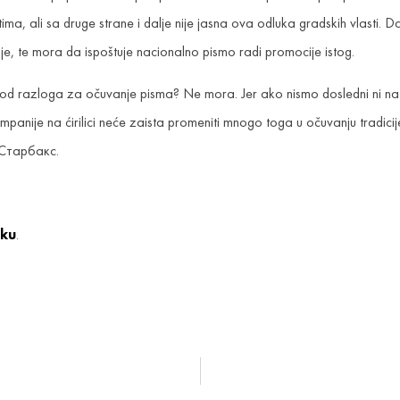
ma, ali sa druge strane i dalje nije jasna ova odluka gradskih vlasti. Da
je, te mora da ispoštuje nacionalno pismo radi promocije istog.
d razloga za očuvanje pisma? Ne mora. Jer ako nismo dosledni ni na d
mpanije na ćirilici neće zaista promeniti mnogo toga u očuvanju tradi
#Старбакс.
nku
.