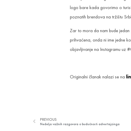
logo bare kada govorimo o turisti
poznatih brendova na tržištu Srbi
Zar to mora da nam bude jedan o
prihvaćena, onda ni ime jedne ko
objavljivanje na Instagramu uz 
Originalni članak nalazi se na
li
PREVIOUS
Nedelja važnih razgovora o budućnosti advertajzinga