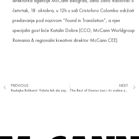
direktorka agencije McCann Beograd, Jana Savić Rastovac u
četvrtak, 18. oktobra, u 12h u sali Cristoforo Colombo održati
predavanje pod nazivom “Found in Translation”, a njen
specijalni gost biće Katalin Dobre (CCO, McCann Worldgroup
Romania & regionalni kreativni direktor McCann CEE).
PREVIOUS
NEXT
Radojka Bošković: Volela bih da zajedno sa našim klijentima budemo još hrabriji u nastojanjima da budemo društveno odgovorni
The Best of Genius Loci i tri srebra za McCann Beograd