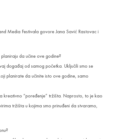
kend Media Festivala govore Jana Savić Rastovac i
o planiraju da učine ove godine?
 ovaj događaj od samog početka. Uključili smo se
oji planirate da učinite isto ove godine, samo
a kreativno “poređenje” tržišta. Naprosto, to je kao
virima tržišta u kojima smo prinuđeni da stvaramo,
ionu?