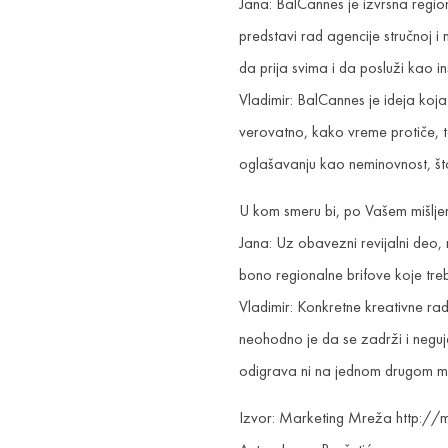
Jana: BalCannes je izvrsna region
predstavi rad agencije stručnoj i m
da prija svima i da posluži kao in
Vladimir: BalCannes je ideja koj
verovatno, kako vreme protiče, to
oglašavanju kao neminovnost, što
U kom smeru bi, po Vašem mišljen
Jana: Uz obavezni revijalni deo,
bono regionalne brifove koje tre
Vladimir: Konkretne kreativne rad
neohodno je da se zadrži i neguj
odigrava ni na jednom drugom m
Izvor: Marketing Mreža http://