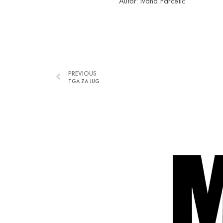
Autor: Ivana Parčetić
PREVIOUS
TGA ZA JUG