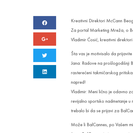
Kreativni Direktori McCann Beo
Za portal Marketing Mreža, o Ba
Vladimir Ćosić, kreativni direkt
Šta vas je motivisalo da prijavit
Jana: Radove na prošlogodišnji B
rasterećeni takmičarskog pritiska
napred!
Vladimir: Meni lično je odavno z
revijalno sportsko nadmetanje u 
trebalo bi da se prijavi za BalCa
Može li BalCannes, po Vašem mišlj