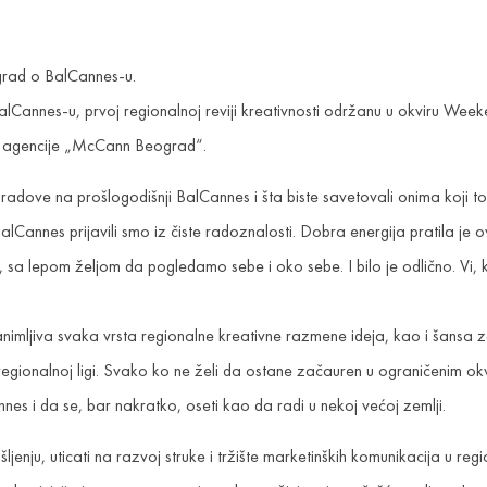
grad o BalCannes-u.
lCannes-u, prvoj regionalnoj reviji kreativnosti održanu u okviru Wee
ori agencije „McCann Beograd“.
e radove na prošlogodišnji BalCannes i šta biste savetovali onima koji t
alCannes prijavili smo iz čiste radoznalosti. Dobra energija pratila je
, sa lepom željom da pogledamo sebe i oko sebe. I bilo je odlično. Vi, k
animljiva svaka vrsta regionalne kreativne razmene ideja, kao i šansa z
regionalnoj ligi. Svako ko ne želi da ostane začauren u ograničenim ok
nnes i da se, bar nakratko, oseti kao da radi u nekoj većoj zemlji.
enju, uticati na razvoj struke i tržište marketinških komunikacija u reg