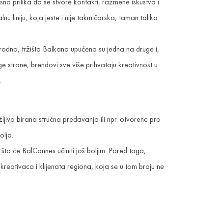
sna prilika da se stvore kontakti, razmene iskustva i
lnu liniju, koja jeste i nije takmičarska, taman toliko
rodno, tržišta Balkana upućena su jedna na druge i,
e strane, brendovi sve više prihvataju kreativnost u
.
jivo birana stručna predavanja ili npr. otvorene pro
olja.
što će BalCannes učiniti još boljim. Pored toga,
reativaca i klijenata regiona, koja se u tom broju ne