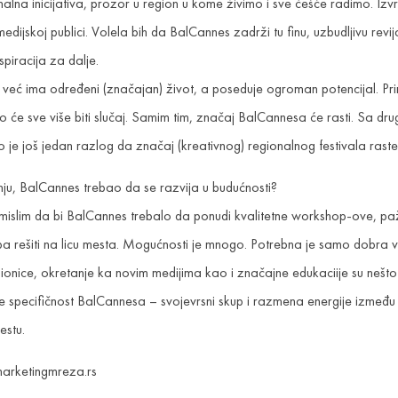
alna inicijativa, prozor u region u kome živimo i sve češće radimo. Izvr
edijskoj publici. Volela bih da BalCannes zadrži tu finu, uzbudljivu revija
spiracija za dalje.
a već ima određeni (značajan) život, a poseduje ogroman potencijal. Pri
 će sve više biti slučaj. Samim tim, značaj BalCannesa će rasti. Sa drug
 je još jedan razlog da značaj (kreativnog) regionalnog festivala raste
ju, BalCannes trebao da se razvija u budućnosti?
 mislim da bi BalCannes trebalo da ponudi kvalitetne workshop-ove, pažl
ba rešiti na licu mesta. Mogućnosti je mnogo. Potrebna je samo dobra v
ionice, okretanje ka novim medijima kao i značajne edukaciije su nešto 
e specifičnost BalCannesa – svojevrsni skup i razmena energije između k
estu.
marketingmreza.rs