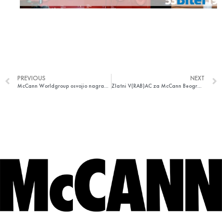
PREVIOUS
NEXT
McCann Worldgroup osvojio nagradu za Mrežu godine 2019. na Cannes Lions festivalu!
Zlatni V(RAB)AC za McCann Beograd i MAXI “Vitaklince”