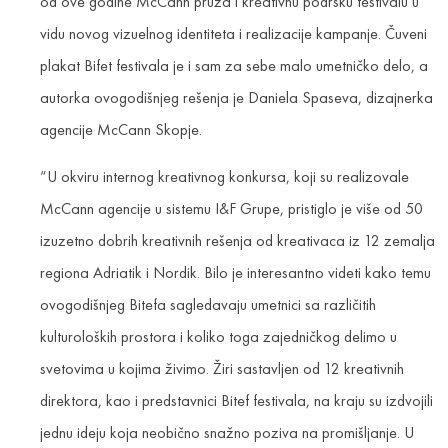
od ove godine McCann pruža i kreativnu podršku festivalu u
vidu novog vizuelnog identiteta i realizacije kampanje. Čuveni
plakat Bifet festivala je i sam za sebe malo umetničko delo, a
autorka ovogodišnjeg rešenja je Daniela Spaseva, dizajnerka
agencije McCann Skopje.
“U okviru internog kreativnog konkursa, koji su realizovale
McCann agencije u sistemu I&F Grupe, pristiglo je više od 50
izuzetno dobrih kreativnih rešenja od kreativaca iz 12 zemalja
regiona Adriatik i Nordik. Bilo je interesantno videti kako temu
ovogodišnjeg Bitefa sagledavaju umetnici sa različitih
kulturoloških prostora i koliko toga zajedničkog delimo u
svetovima u kojima živimo. Žiri sastavljen od 12 kreativnih
direktora, kao i predstavnici Bitef festivala, na kraju su izdvojili
jednu ideju koja neobično snažno poziva na promišljanje. U