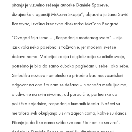
pitanju je vizuelno rešenje autorke Daniele Spaseve,
dizajnerke u agenciji McCann Skopje”, objasnila je Jana Savić
Rastovac, izvršna kreativna direktorka McCann Beograd.
“Ovogodišnja tema – „Raspadanje modernog sveta“ – nije
iziskivala neko posebno istraživanje, jer moderni svet se
dešava nama. Materijalizacija i digitalizacija su učinile svoje,
potrebno je bilo da samo duboko pogledam u sebe i oko sebe.
Simbolika noževa nametnula se prirodno kao nedvosmisleni
odgovor na ono što nam se dešava – hladnoća među ljudima,
otuđivanje na svim nivoima, od porodične, partnerske do
političke zajednice, raspadanje humanih ideala. Noževi su
metafora svih okupljanja u svim zajednicama, kakve su danas.
Pitanje je da li se nama sviđa sve ono što nam se servira”,
dodala je Daniela Spaseva, grafički dizajner u agenciji