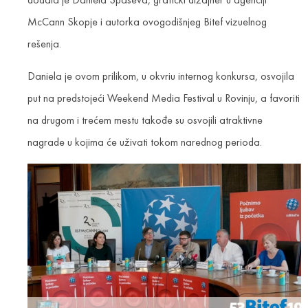
McCann Skopje i autorka ovogodišnjeg Bitef vizuelnog
rešenja.
Daniela je ovom prilikom, u okvriu internog konkursa, osvojila
put na predstojeći Weekend Media Festival u Rovinju, a favoriti
na drugom i trećem mestu takođe su osvojili atraktivne
nagrade u kojima će uživati tokom narednog perioda.