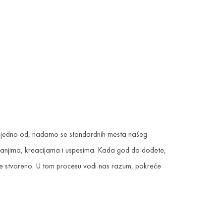
ti jedno od, nadamo se standardnih mesta našeg
danjima, kreacijama i uspesima. Kada god da dođete,
de stvoreno. U tom procesu vodi nas razum, pokreće