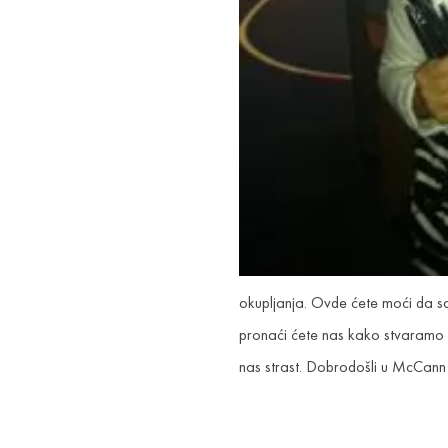
okupljanja. Ovde ćete moći da s
pronaći ćete nas kako stvaramo n
nas strast. Dobrodošli u McCan