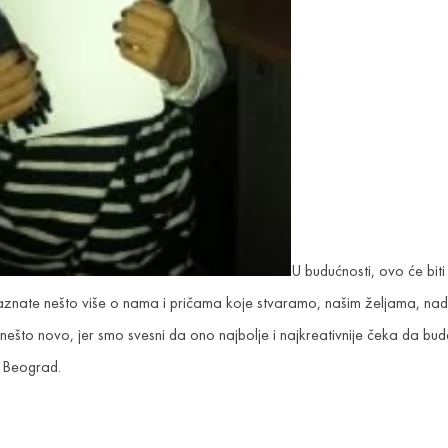
U budućnosti, ovo će bi
aznate nešto više o nama i pričama koje stvaramo, našim željama, na
ešto novo, jer smo svesni da ono najbolje i najkreativnije čeka da bu
n Beograd.