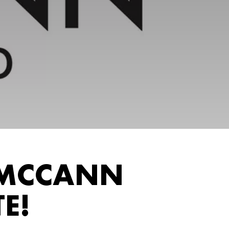
 MCCANN
E!