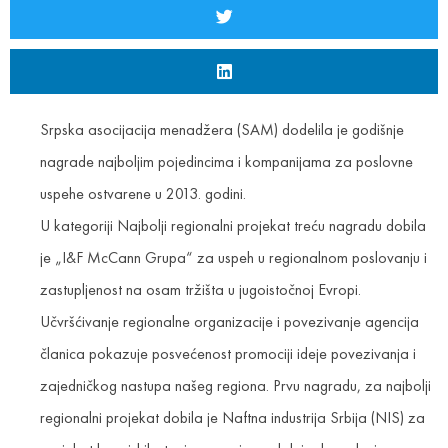
Srpska asocijacija menadžera (SAM) dodelila je godišnje
nagrade najboljim pojedincima i kompanijama za poslovne
uspehe ostvarene u 2013. godini.
U kategoriji Najbolji regionalni projekat treću nagradu dobila
je „I&F McCann Grupa“ za uspeh u regionalnom poslovanju i
zastupljenost na osam tržišta u jugoistočnoj Evropi.
Učvršćivanje regionalne organizacije i povezivanje agencija
članica pokazuje posvećenost promociji ideje povezivanja i
zajedničkog nastupa našeg regiona. Prvu nagradu, za najbolji
regionalni projekat dobila je Naftna industrija Srbija (NIS) za