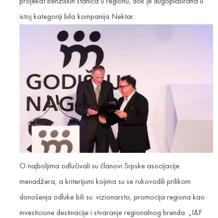
projekat benziskih stanica u regionu, dok je dugoplasirana u
istoj kategoriji bila kompanija Nektar.
O najboljima odlučivali su članovi Srpske asocijacije
menadžera, a kriterijumi kojima su se rukovodili prilikom
donošenja odluke bili su: vizionarsto, promocija regiona kao
investicione destinacije i stvaranje regionalnog brenda. „I&F