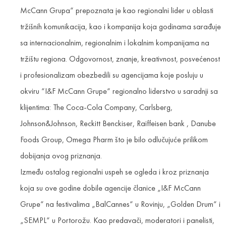
McCann Grupa“ prepoznata je kao regionalni lider u oblasti
tržišnih komunikacija, kao i kompanija koja godinama sarađuje
sa internacionalnim, regionalnim i lokalnim kompanijama na
tržištu regiona. Odgovornost, znanje, kreativnost, posvećenost
i profesionalizam obezbedili su agencijama koje posluju u
okviru “I&F McCann Grupe“ regionalno liderstvo u saradnji sa
klijentima: The Coca-Cola Company, Carlsberg,
Johnson&Johnson, Reckitt Benckiser, Raiffeisen bank , Danube
Foods Group, Omega Pharm što je bilo odlučujuće prilikom
dobijanja ovog priznanja.
Između ostalog regionalni uspeh se ogleda i kroz priznanja
koja su ove godine dobile agencije članice „I&F McCann
Grupe“ na festivalima „BalCannes“ u Rovinju, „Golden Drum“ i
„SEMPL“ u Portorožu. Kao predavači, moderatori i panelisti,