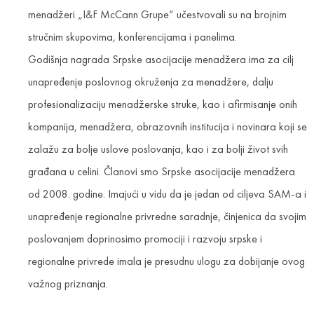
menadžeri „I&F McCann Grupe“ učestvovali su na brojnim
stručnim skupovima, konferencijama i panelima.
Godišnja nagrada Srpske asocijacije menadžera ima za cilj
unapređenje poslovnog okruženja za menadžere, dalju
profesionalizaciju menadžerske struke, kao i afirmisanje onih
kompanija, menadžera, obrazovnih institucija i novinara koji se
zalažu za bolje uslove poslovanja, kao i za bolji život svih
građana u celini. Članovi smo Srpske asocijacije menadžera
od 2008. godine. Imajući u vidu da je jedan od ciljeva SAM-a i
unapređenje regionalne privredne saradnje, činjenica da svojim
poslovanjem doprinosimo promociji i razvoju srpske i
regionalne privrede imala je presudnu ulogu za dobijanje ovog
važnog priznanja.